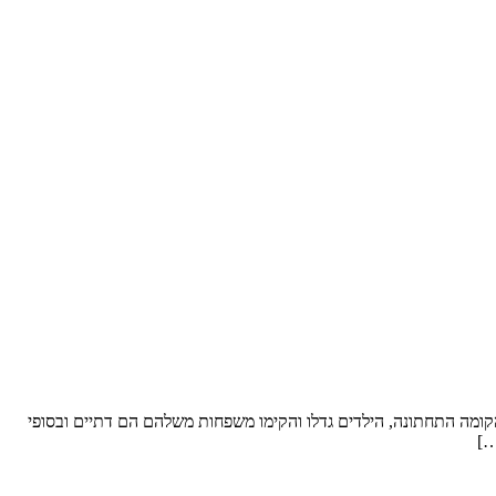
ל סופ”ש. שטח הדירה: כ- 250 מ”ר וחצר “פטיו” מבקשים לשפץ: את הקומה התחתונה, הילדים גדלו והקימו משפחות משלהם הם דתיים ובסופי
…]