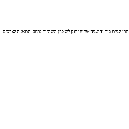
ים. שטח הדירה: כ- 280 מ”ר 3 קומות עם חצר גדולה. מבקשים לשפץ: אחרי קניית בית יד שניה שהיה זקוק לשיפוץ תשתיות נרחב והתאמה לצרכים