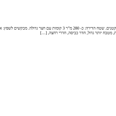
שיפוץ טריפלקס במודיעין: המשפחה: זוג + 4 ילדים: שני מתבגרים ותאומים קטנ
, מטבח יותר גדול, חדר כביסה, חדרי רחצה, […]