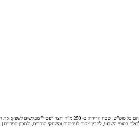
שיפוץ דופלקס בירושלים המשפחה: זוג שמארח את 4 הילדים ובני משפחותיהם כ
ולם בסופי השבוע, להכין מקום לעריסות ומשחקי הנכדים, ולתכנן ספריית [