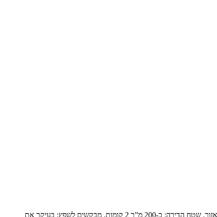
פנטהואז יוקרתי בנופים המשפחה: זוג שומרי מסורת עם ילד אחד בבית והשאר נשואים עם משפחות ומגיעים בסופי שבוע. הם עברו מבית גדול ביישוב באזור. שטח הדירה: כ-200 מ”ר 2 קומות. מבקשים לשפץ: בעיקר את