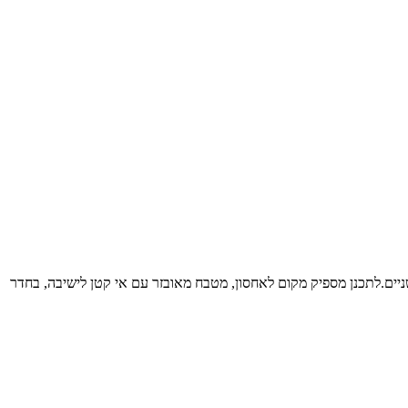
ה של משפחה, זוג עם וילד-שניים.לתכנן מספיק מקום לאחסון, מטבח מאובזר עם אי קטן לישיבה, בחדר