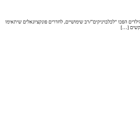
ארחים את הילדים עם הנכדים, רוצים להפוך 2 חדרים שעם השנים לאחר עזבת הילדים הפכו “לכלבויניקים”/רב שימושיים, לחדרים פונקציונאלים שיתאימו