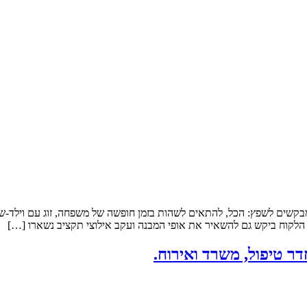
Air הנכס: להשקעה במושב, מבנה קיים. שטח הדירה: 45 מ”ר מבקשים לשפץ: הכל, להתאים לשהות בזמן חופש
 הלקוח ביקש גם להשאיר את אופי המבנה ועקב אילוצי תקציב נשארו […]
דר טיפול, משרד ואירוח.