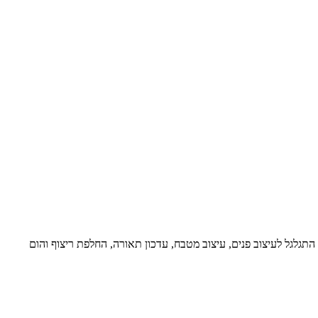
מיד זה התגלגל לעיצוב פנים, עיצוב מטבח, עדכון תאורה, החלפת ריצוף והום