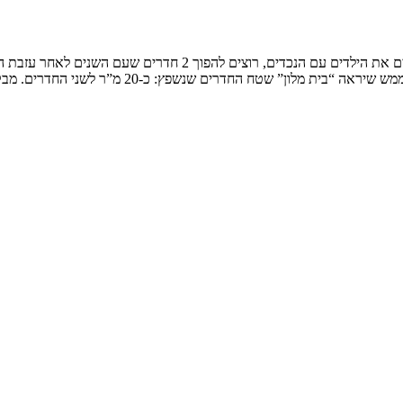
בית קרקע בישוב המשפחה: זוג חובבי טבע ונופי ארצינו, בסופי שבוע מ
לון” שטח החדרים שנשפץ: כ-20 מ”ר לשני החדרים. מבקשים […]