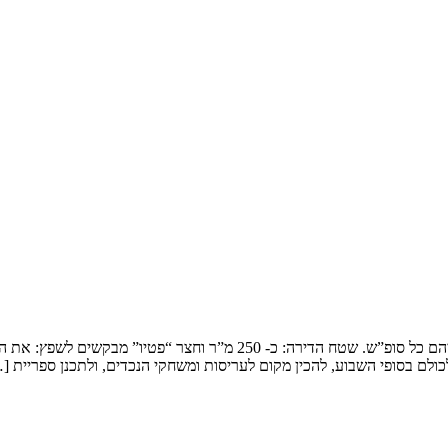
שיפוץ דופלקס בירושלים המשפחה: זוג שמארח את 4 הילדים ובני משפחותיהם כ
ולם בסופי השבוע, להכין מקום לעריסות ומשחקי הנכדים, ולתכנן ספריית [