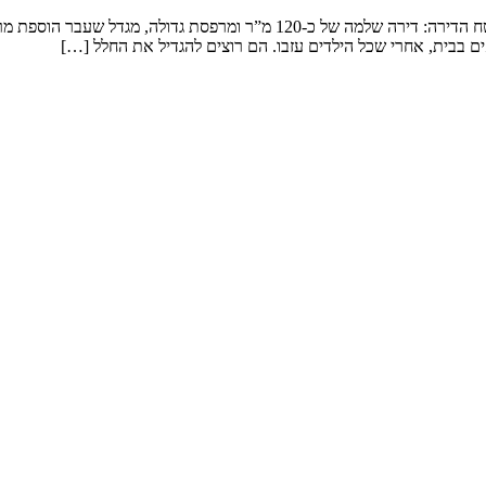
שיפוץ דירה במגדל המשפחה: זוג שמטפל בנכדים ומארח משפחה ענפה. שטח הדירה: 
ם בבית, אחרי שכל הילדים עזבו. הם רוצים להגדיל את החלל […]