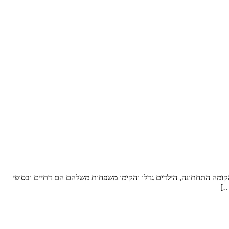
ל סופ”ש. שטח הדירה: כ- 250 מ”ר וחצר “פטיו” מבקשים לשפץ: את הקומה התחתונה, הילדים גדלו והקימו משפחות משלהם הם דתיים ובסופי
…]