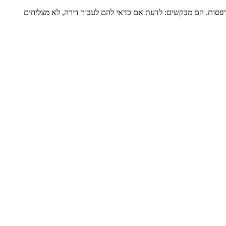
דירה שלמה של כ-120 מ”ר ומרפסת גדולה, מגדל שעבר הוספת מרפסות. הם מבקשים: לדעת אם כדאי להם לעבור דירה, לא מצליחים