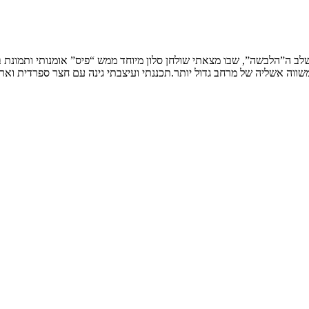
שלב ה”הלבשה”, שבו מצאתי שולחן סלון מיוחד ממש “פיס” אומנותי ותמונת
ווה אשליה של מרחב גדול יותר.תכננתי ועיצבתי גינה עם חצר ספרדית וארי