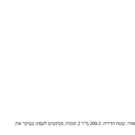
פנטהואז יוקרתי בנופים המשפחה: זוג שומרי מסורת עם ילד אחד בבית והשאר נשואים עם משפחות ומגיעים בסופי שבוע. הם עברו מבית גדול ביישוב באזור. שטח הדירה: כ-200 מ”ר 2 קומות. מבקשים לשפץ: בעיקר את