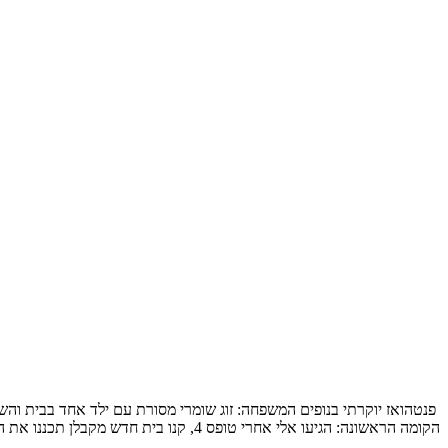
הקומה הראשונה: הגיעו אלי אחרי טופס 4, קנו בית חדש מקבלן תכננו את המטבח והבינו שלשאר הם חייבים תכנון מקצועי, תכנון […]