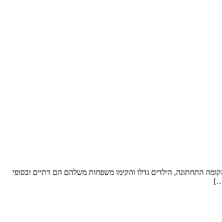
ל סופ”ש. שטח הדירה: כ- 250 מ”ר וחצר “פטיו” מבקשים לשפץ: את הקומה התחתונה, הילדים גדלו והקימו משפחות משלהם הם דתיים ובסופי
…]