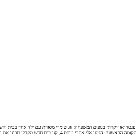
הקומה הראשונה: הגיעו אלי אחרי טופס 4, קנו בית חדש מקבלן תכננו את המטבח והבינו שלשאר הם חייבים תכנון מקצועי, תכנון […]