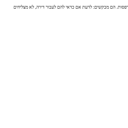
דירה שלמה של כ-120 מ”ר ומרפסת גדולה, מגדל שעבר הוספת מרפסות. הם מבקשים: לדעת אם כדאי להם לעבור דירה, לא מצליחים