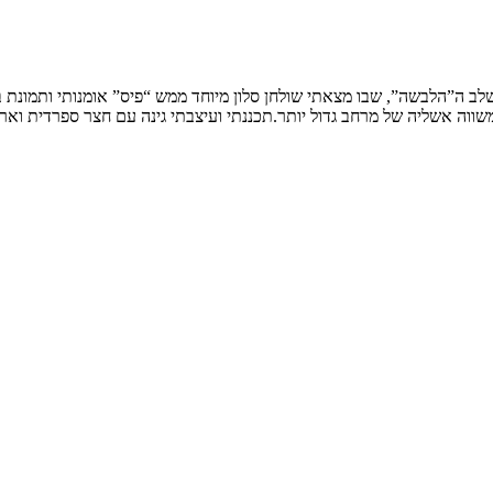
שלב ה”הלבשה”, שבו מצאתי שולחן סלון מיוחד ממש “פיס” אומנותי ותמונת
ווה אשליה של מרחב גדול יותר.תכננתי ועיצבתי גינה עם חצר ספרדית וארי