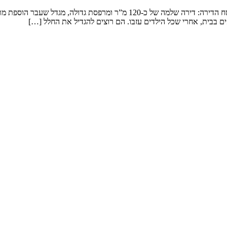
שיפוץ דירה במגדל המשפחה: זוג שמטפל בנכדים ומארח משפחה ענפה. שטח הדירה: 
ם בבית, אחרי שכל הילדים עזבו. הם רוצים להגדיל את החלל […]