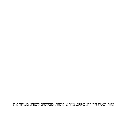
פנטהואז יוקרתי בנופים המשפחה: זוג שומרי מסורת עם ילד אחד בבית והשאר נשואים עם משפחות ומגיעים בסופי שבוע. הם עברו מבית גדול ביישוב באזור. שטח הדירה: כ-200 מ”ר 2 קומות. מבקשים לשפץ: בעיקר את