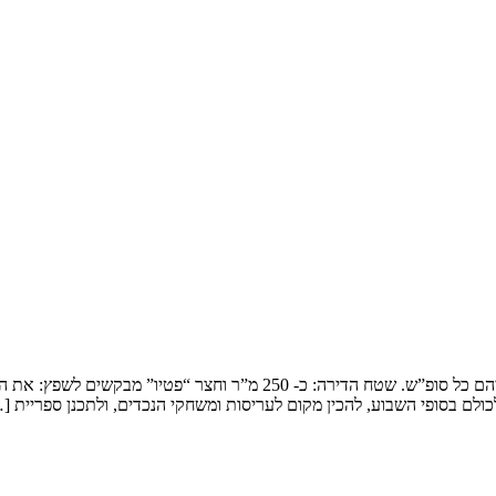
שיפוץ דופלקס בירושלים המשפחה: זוג שמארח את 4 הילדים ובני משפחותיהם כ
ולם בסופי השבוע, להכין מקום לעריסות ומשחקי הנכדים, ולתכנן ספריית [