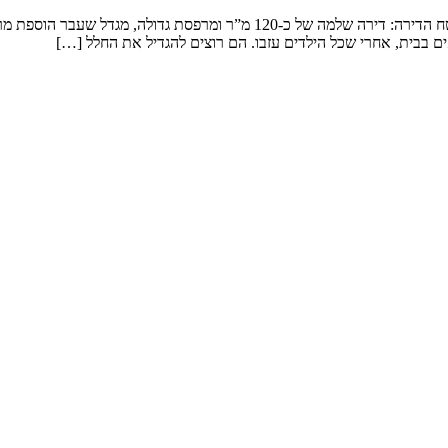
שיפוץ דירה במגדל המשפחה: זוג שמטפל בנכדים ומארח משפחה ענפה. שטח הדירה: 
ם בבית, אחרי שכל הילדים עזבו. הם רוצים להגדיל את החלל […]