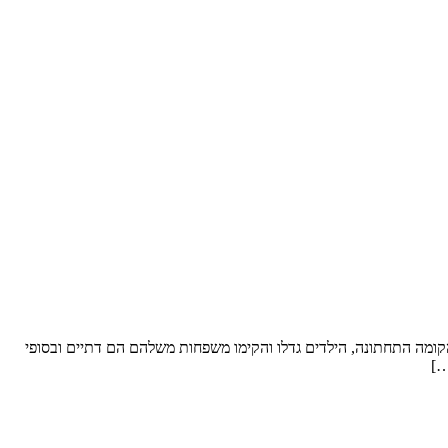
ל סופ”ש. שטח הדירה: כ- 250 מ”ר וחצר “פטיו” מבקשים לשפץ: את הקומה התחתונה, הילדים גדלו והקימו משפחות משלהם הם דתיים ובסופי
…]