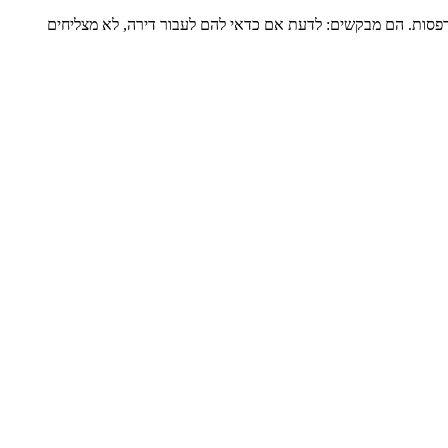
דירה שלמה של כ-120 מ”ר ומרפסת גדולה, מגדל שעבר הוספת מרפסות. הם מבקשים: לדעת אם כדאי להם לעבור דירה, לא מצליחים