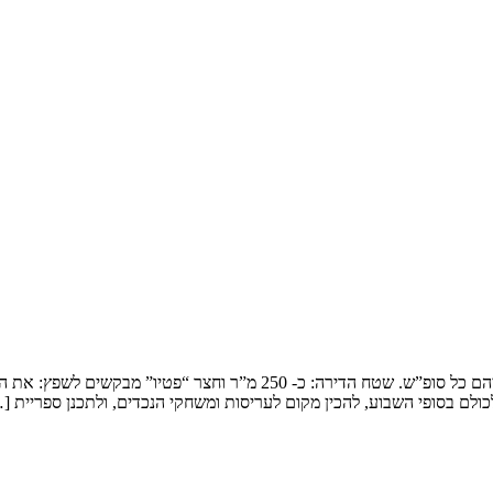
שיפוץ דופלקס בירושלים המשפחה: זוג שמארח את 4 הילדים ובני משפחותיהם כ
ולם בסופי השבוע, להכין מקום לעריסות ומשחקי הנכדים, ולתכנן ספריית [