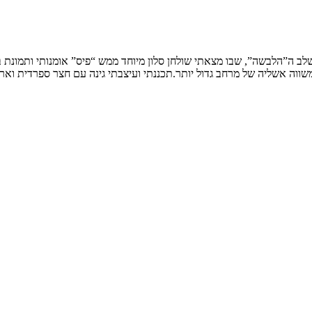
שלב ה”הלבשה”, שבו מצאתי שולחן סלון מיוחד ממש “פיס” אומנותי ותמונת
ווה אשליה של מרחב גדול יותר.תכננתי ועיצבתי גינה עם חצר ספרדית וארי