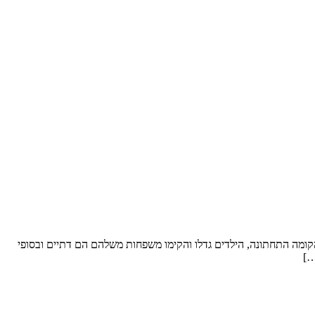
ל סופ”ש. שטח הדירה: כ- 250 מ”ר וחצר “פטיו” מבקשים לשפץ: את הקומה התחתונה, הילדים גדלו והקימו משפחות משלהם הם דתיים ובסופי
…]