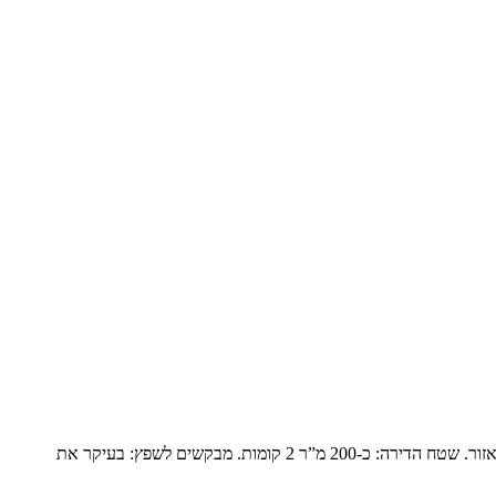
פנטהואז יוקרתי בנופים המשפחה: זוג שומרי מסורת עם ילד אחד בבית והשאר נשואים עם משפחות ומגיעים בסופי שבוע. הם עברו מבית גדול ביישוב באזור. שטח הדירה: כ-200 מ”ר 2 קומות. מבקשים לשפץ: בעיקר את