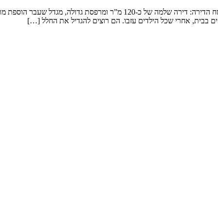
שיפוץ דירה במגדל המשפחה: זוג שמטפל בנכדים ומארח משפחה ענפה. שטח הדירה: 
ם בבית, אחרי שכל הילדים עזבו. הם רוצים להגדיל את החלל […]