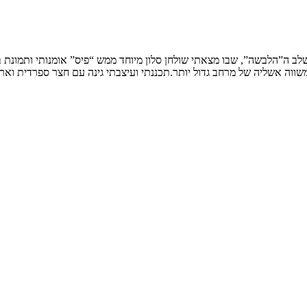
שלב ה”הלבשה”, שבו מצאתי שולחן סלון מיוחד ממש “פיס” אומנותי ותמונת
ווה אשליה של מרחב גדול יותר.תכננתי ועיצבתי גינה עם חצר ספרדית וארי