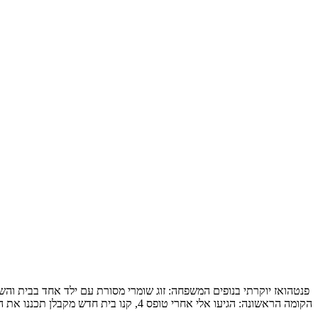
הקומה הראשונה: הגיעו אלי אחרי טופס 4, קנו בית חדש מקבלן תכננו את המטבח והבינו שלשאר הם חייבים תכנון מקצועי, תכנון […]