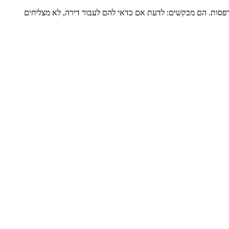
דירה שלמה של כ-120 מ”ר ומרפסת גדולה, מגדל שעבר הוספת מרפסות. הם מבקשים: לדעת אם כדאי להם לעבור דירה, לא מצליחים