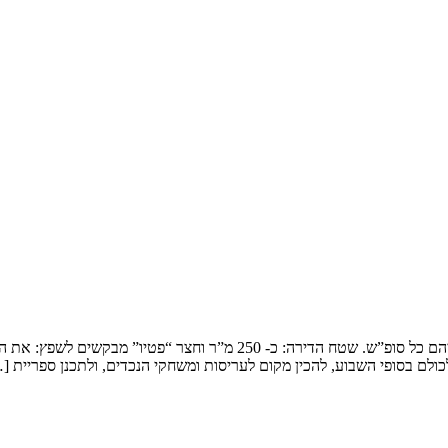
שיפוץ דופלקס בירושלים המשפחה: זוג שמארח את 4 הילדים ובני משפחותיהם כ
ולם בסופי השבוע, להכין מקום לעריסות ומשחקי הנכדים, ולתכנן ספריית [