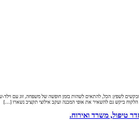
Air הנכס: להשקעה במושב, מבנה קיים. שטח הדירה: 45 מ”ר מבקשים לשפץ: הכל, להתאים לשהות בזמן חופש
 הלקוח ביקש גם להשאיר את אופי המבנה ועקב אילוצי תקציב נשארו […]
דר טיפול, משרד ואירוח.