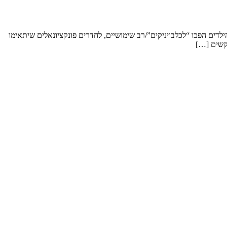
ארחים את הילדים עם הנכדים, רוצים להפוך 2 חדרים שעם השנים לאחר עזבת הילדים הפכו “לכלבויניקים”/רב שימושיים, לחדרים פונקציונאלים שיתאימו