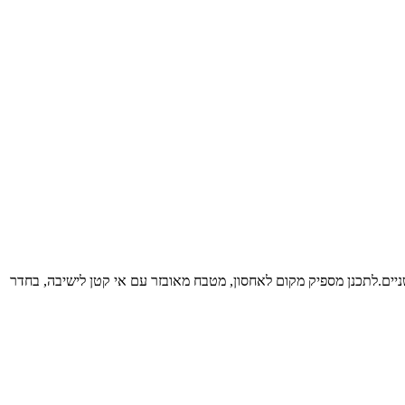
ה של משפחה, זוג עם וילד-שניים.לתכנן מספיק מקום לאחסון, מטבח מאובזר עם אי קטן לישיבה, בחדר