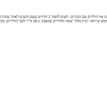
בית קרקע בישוב המשפחה: זוג חובבי טבע ונופי ארצינו, בסופי שבוע מ
לון” שטח החדרים שנשפץ: כ-20 מ”ר לשני החדרים. מבקשים […]