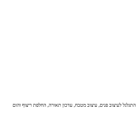
מיד זה התגלגל לעיצוב פנים, עיצוב מטבח, עדכון תאורה, החלפת ריצוף והום