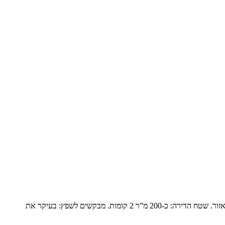
פנטהואז יוקרתי בנופים המשפחה: זוג שומרי מסורת עם ילד אחד בבית והשאר נשואים עם משפחות ומגיעים בסופי שבוע. הם עברו מבית גדול ביישוב באזור. שטח הדירה: כ-200 מ”ר 2 קומות. מבקשים לשפץ: בעיקר את