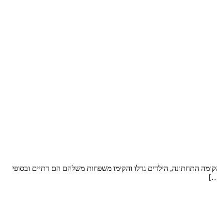
ל סופ”ש. שטח הדירה: כ- 250 מ”ר וחצר “פטיו” מבקשים לשפץ: את הקומה התחתונה, הילדים גדלו והקימו משפחות משלהם הם דתיים ובסופי
…]