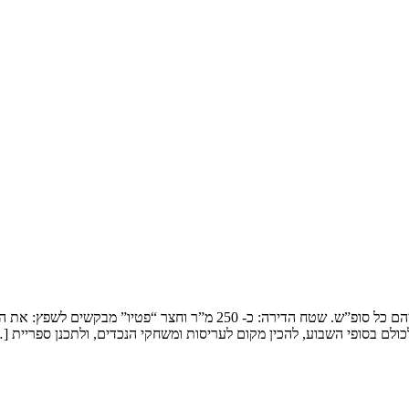
שיפוץ דופלקס בירושלים המשפחה: זוג שמארח את 4 הילדים ובני משפחותיהם כ
ולם בסופי השבוע, להכין מקום לעריסות ומשחקי הנכדים, ולתכנן ספריית [