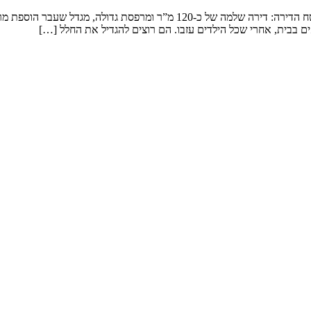
שיפוץ דירה במגדל המשפחה: זוג שמטפל בנכדים ומארח משפחה ענפה. שטח הדירה: 
ם בבית, אחרי שכל הילדים עזבו. הם רוצים להגדיל את החלל […]