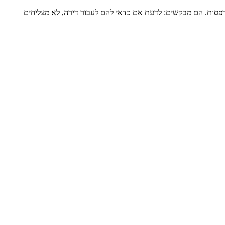
דירה שלמה של כ-120 מ”ר ומרפסת גדולה, מגדל שעבר הוספת מרפסות. הם מבקשים: לדעת אם כדאי להם לעבור דירה, לא מצליחים