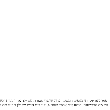
הקומה הראשונה: הגיעו אלי אחרי טופס 4, קנו בית חדש מקבלן תכננו את המטבח והבינו שלשאר הם חייבים תכנון מקצועי, תכנון […]