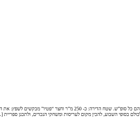
שיפוץ דופלקס בירושלים המשפחה: זוג שמארח את 4 הילדים ובני משפחותיהם כ
ולם בסופי השבוע, להכין מקום לעריסות ומשחקי הנכדים, ולתכנן ספריית [