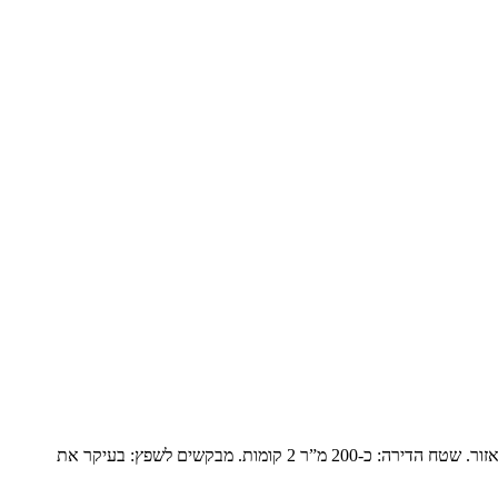
פנטהואז יוקרתי בנופים המשפחה: זוג שומרי מסורת עם ילד אחד בבית והשאר נשואים עם משפחות ומגיעים בסופי שבוע. הם עברו מבית גדול ביישוב באזור. שטח הדירה: כ-200 מ”ר 2 קומות. מבקשים לשפץ: בעיקר את