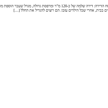
שיפוץ דירה במגדל המשפחה: זוג שמטפל בנכדים ומארח משפחה ענפה. שטח הדירה: 
ם בבית, אחרי שכל הילדים עזבו. הם רוצים להגדיל את החלל […]