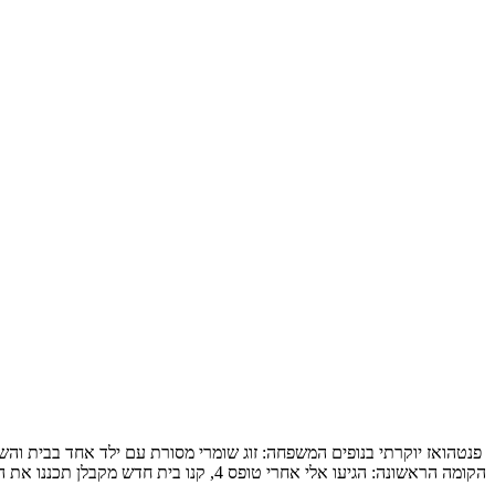
הקומה הראשונה: הגיעו אלי אחרי טופס 4, קנו בית חדש מקבלן תכננו את המטבח והבינו שלשאר הם חייבים תכנון מקצועי, תכנון […]