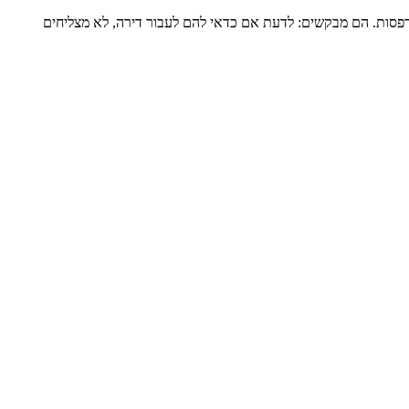
דירה שלמה של כ-120 מ”ר ומרפסת גדולה, מגדל שעבר הוספת מרפסות. הם מבקשים: לדעת אם כדאי להם לעבור דירה, לא מצליחים