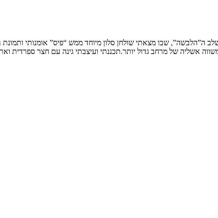
שלב ה”הלבשה”, שבו מצאתי שולחן סלון מיוחד ממש “פיס” אומנותי ותמונת
ווה אשליה של מרחב גדול יותר.תכננתי ועיצבתי גינה עם חצר ספרדית וארי