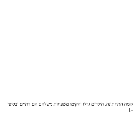
ל סופ”ש. שטח הדירה: כ- 250 מ”ר וחצר “פטיו” מבקשים לשפץ: את הקומה התחתונה, הילדים גדלו והקימו משפחות משלהם הם דתיים ובסופי
…]