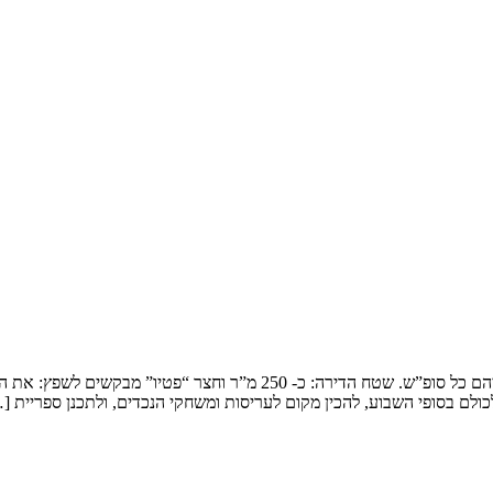
שיפוץ דופלקס בירושלים המשפחה: זוג שמארח את 4 הילדים ובני משפחותיהם כ
ולם בסופי השבוע, להכין מקום לעריסות ומשחקי הנכדים, ולתכנן ספריית [