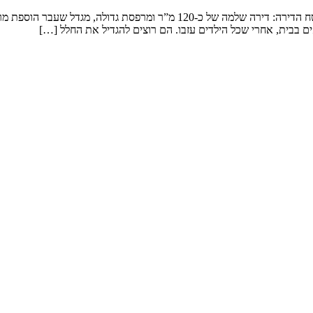
שיפוץ דירה במגדל המשפחה: זוג שמטפל בנכדים ומארח משפחה ענפה. שטח הדירה: 
ם בבית, אחרי שכל הילדים עזבו. הם רוצים להגדיל את החלל […]