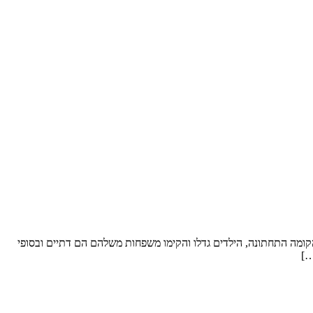
ל סופ”ש. שטח הדירה: כ- 250 מ”ר וחצר “פטיו” מבקשים לשפץ: את הקומה התחתונה, הילדים גדלו והקימו משפחות משלהם הם דתיים ובסופי
…]