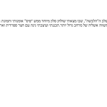
שלב ה”הלבשה”, שבו מצאתי שולחן סלון מיוחד ממש “פיס” אומנותי ותמונת
ווה אשליה של מרחב גדול יותר.תכננתי ועיצבתי גינה עם חצר ספרדית וארי