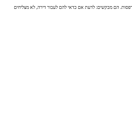
דירה שלמה של כ-120 מ”ר ומרפסת גדולה, מגדל שעבר הוספת מרפסות. הם מבקשים: לדעת אם כדאי להם לעבור דירה, לא מצליחים