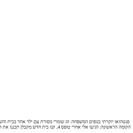
הקומה הראשונה: הגיעו אלי אחרי טופס 4, קנו בית חדש מקבלן תכננו את המטבח והבינו שלשאר הם חייבים תכנון מקצועי, תכנון […]