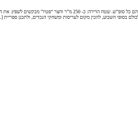
שיפוץ דופלקס בירושלים המשפחה: זוג שמארח את 4 הילדים ובני משפחותיהם כ
ולם בסופי השבוע, להכין מקום לעריסות ומשחקי הנכדים, ולתכנן ספריית [