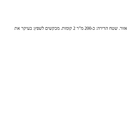
פנטהואז יוקרתי בנופים המשפחה: זוג שומרי מסורת עם ילד אחד בבית והשאר נשואים עם משפחות ומגיעים בסופי שבוע. הם עברו מבית גדול ביישוב באזור. שטח הדירה: כ-200 מ”ר 2 קומות. מבקשים לשפץ: בעיקר את