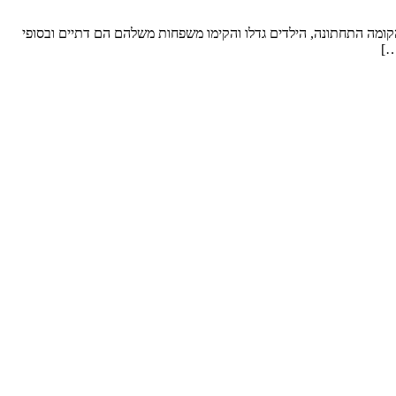
ל סופ”ש. שטח הדירה: כ- 250 מ”ר וחצר “פטיו” מבקשים לשפץ: את הקומה התחתונה, הילדים גדלו והקימו משפחות משלהם הם דתיים ובסופי
…]