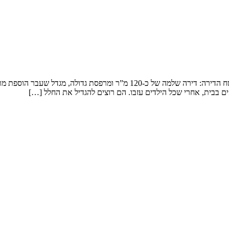
שיפוץ דירה במגדל המשפחה: זוג שמטפל בנכדים ומארח משפחה ענפה. שטח הדירה: 
ם בבית, אחרי שכל הילדים עזבו. הם רוצים להגדיל את החלל […]