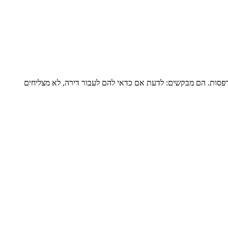
דירה שלמה של כ-120 מ”ר ומרפסת גדולה, מגדל שעבר הוספת מרפסות. הם מבקשים: לדעת אם כדאי להם לעבור דירה, לא מצליחים