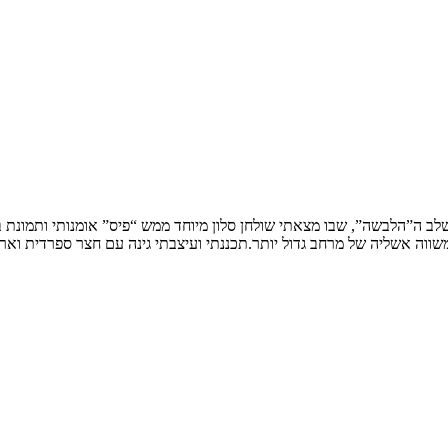
שלב ה”הלבשה”, שבו מצאתי שולחן סלון מיוחד ממש “פיס” אומנותי ותמונת
ווה אשליה של מרחב גדול יותר.תכננתי ועיצבתי גינה עם חצר ספרדית וארי