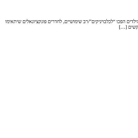
ארחים את הילדים עם הנכדים, רוצים להפוך 2 חדרים שעם השנים לאחר עזבת הילדים הפכו “לכלבויניקים”/רב שימושיים, לחדרים פונקציונאלים שיתאימו