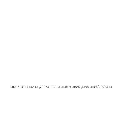
מיד זה התגלגל לעיצוב פנים, עיצוב מטבח, עדכון תאורה, החלפת ריצוף והום