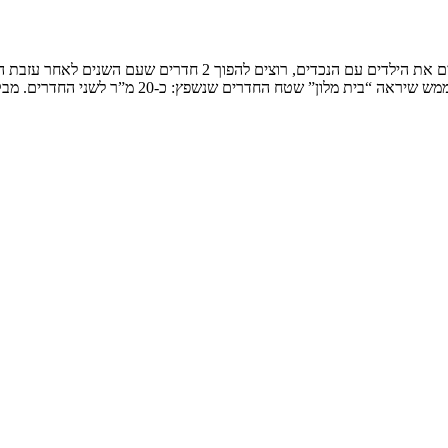
בית קרקע בישוב המשפחה: זוג חובבי טבע ונופי ארצינו, בסופי שבוע מ
לון” שטח החדרים שנשפץ: כ-20 מ”ר לשני החדרים. מבקשים […]