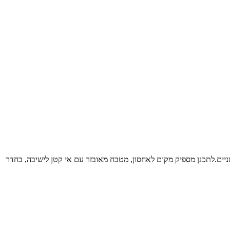
ה של משפחה, זוג עם וילד-שניים.לתכנן מספיק מקום לאחסון, מטבח מאובזר עם אי קטן לישיבה, בחדר