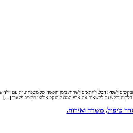
Air הנכס: להשקעה במושב, מבנה קיים. שטח הדירה: 45 מ”ר מבקשים לשפץ: הכל, להתאים לשהות בזמן חופש
 הלקוח ביקש גם להשאיר את אופי המבנה ועקב אילוצי תקציב נשארו […]
דר טיפול, משרד ואירוח.