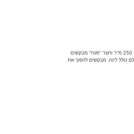
שיפוץ דופלקס בירושלים המשפחה: זוג שמארח את 4 הילדים ובני משפחותיהם כל סופ”ש. שטח הדירה: כ- 250 מ”ר וחצר “פטיו” מבקשים
ם כולל לינה. מבקשים להפוך את