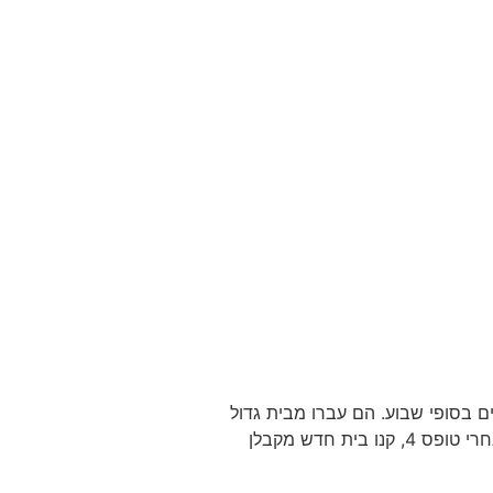
 בסופי שבוע. הם עברו מבית גדול
ביישוב באזור. שטח הדירה: כ-200 מ”ר 2 קומות. מבקשים לשפץ: בעיקר את הקומה הראשונה: הגיעו אלי אחרי טופס 4, קנו בית חדש מקבלן