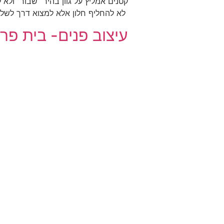
קטנים אמליץ על גוון בהיר “שבור” ולא
לא להחליף חלון אלא למצוא דרך לשלב
עיצוב פנים- בית פרט