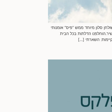
חן סלון מיוחד ממש “פיס” אומנותי
יר.הוחלפנו הדלתות בכל הבית
קיימות: השארתי […]