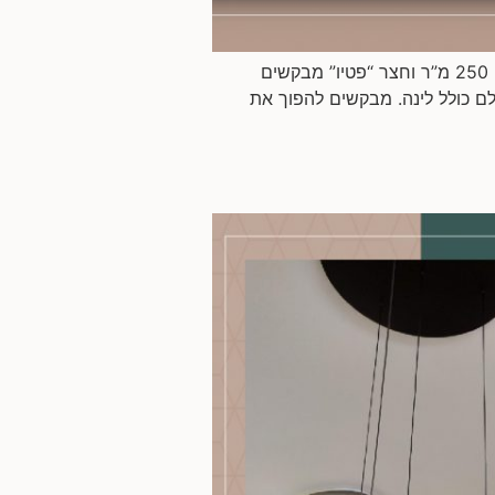
שיפוץ דופלקס בירושלים המשפחה: זוג שמארח את 4 הילדים ובני משפחותיהם כל סופ”ש. שטח הדירה: כ- 250 מ”ר וחצר “פטיו” מבקשים
ם כולל לינה. מבקשים להפוך את