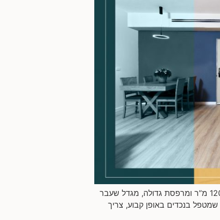
שיפוץ דירה במגדל המשפחה: זוג שמטפל בנכדים ומארח משפחה ענפה. שטח הדירה: דירה שלמה של כ-120 מ”ר ומרפסת גדולה, מגדל שעבר
שמטפל בנכדים באופן קבוע, צריך