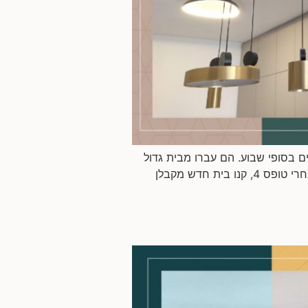
 בסופי שבוע. הם עברו מבית גדול
ביישוב באזור. שטח הדירה: כ-200 מ”ר 2 קומות. מבקשים לשפץ: בעיקר את הקומה הראשונה: הגיעו אלי אחרי טופס 4, קנו בית חדש מקבלן