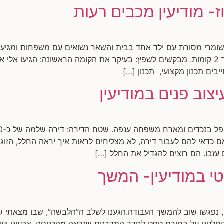
ז- מודיעין מכבים רעות
שומרי מסורת עם ילד אחד בבית והשאר נשואים עם משפחות ומגיעים
ים תכנון מקצועי, תכנון […]
יצוב פנים במודיעין
כדאי להם לעבור דירה, לא מצליחים לראות איך יראה החלל, הזוג 
עזבו. הם רוצים להגדיל את החלל […]
טי במודיעין- המשך
 נפגשו שוב להמשך העבודה.הגענו לשלב ה”הלבשה”, שבו מצאתי שול
חלטנו על בחירת טפט לחדר המדרגות שנראה מהכניסה, צבעוני ועש