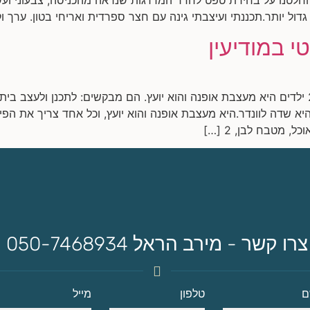
ל יותר.תכננתי ועיצבתי גינה עם חצר ספרדית ואריחי בטון. ערך ו
י במודיעין
שיפוץ דופלקס במודיעין משפחה: זוג+2 ילדים היא מעצבת אופנה והוא יועץ. הם מבקשים: לתכנ
יא שדה לוונדר.היא מעצבת אופנה והוא יועץ, וכל אחד צריך את הפי
, מטבח לבן, 2 […]
צרו קשר - מירב הראל 050-7468934
ם
טלפון
מייל