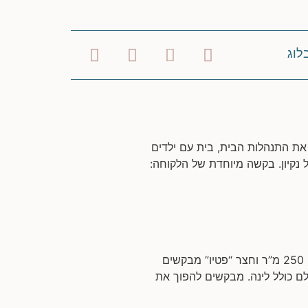
לוג
 את התנהלות הבית, בית עם ילדים
 נקיון. בקשה מיוחדת של הלקוחה:
שיפוץ דופלקס בירושלים המשפחה: זוג שמארח את 4 הילדים ובני משפחותיהם כל סופ”ש. שטח הדירה: כ- 250 מ”ר וחצר “פטיו” מבקשים
ם כולל לינה. מבקשים להפוך את