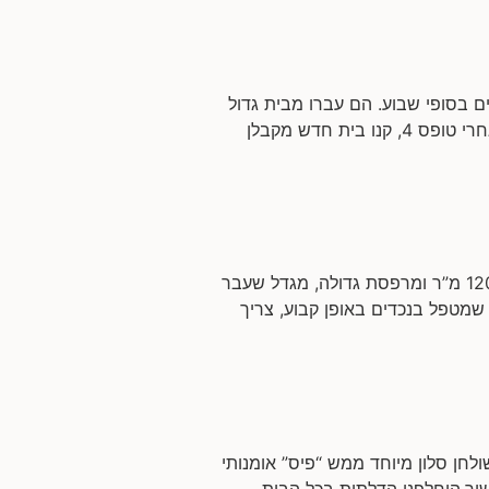
 בסופי שבוע. הם עברו מבית גדול
ביישוב באזור. שטח הדירה: כ-200 מ”ר 2 קומות. מבקשים לשפץ: בעיקר את הקומה הראשונה: הגיעו אלי אחרי טופס 4, קנו בית חדש מקבלן
שיפוץ דירה במגדל המשפחה: זוג שמטפל בנכדים ומארח משפחה ענפה. שטח הדירה: דירה שלמה של כ-120 מ”ר ומרפסת גדולה, מגדל שעבר
שמטפל בנכדים באופן קבוע, צריך
חן סלון מיוחד ממש “פיס” אומנותי
יר.הוחלפנו הדלתות בכל הבית