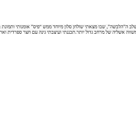
שלב ה”הלבשה”, שבו מצאתי שולחן סלון מיוחד ממש “פיס” אומנותי ותמונת
ווה אשליה של מרחב גדול יותר.תכננתי ועיצבתי גינה עם חצר ספרדית וארי