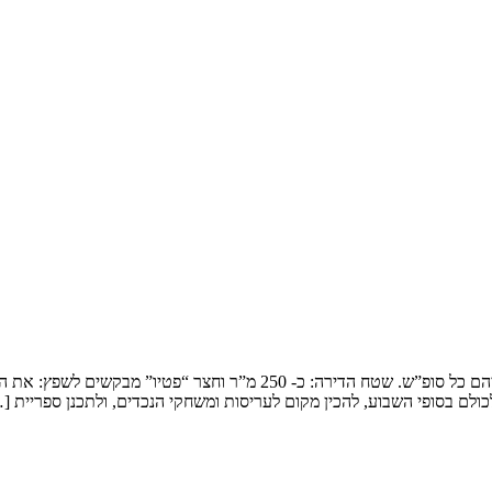
שיפוץ דופלקס בירושלים המשפחה: זוג שמארח את 4 הילדים ובני משפחותיהם כ
ולם בסופי השבוע, להכין מקום לעריסות ומשחקי הנכדים, ולתכנן ספריית [