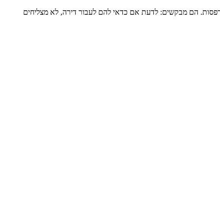
דירה שלמה של כ-120 מ”ר ומרפסת גדולה, מגדל שעבר הוספת מרפסות. הם מבקשים: לדעת אם כדאי להם לעבור דירה, לא מצליחים