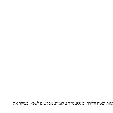
פנטהואז יוקרתי בנופים המשפחה: זוג שומרי מסורת עם ילד אחד בבית והשאר נשואים עם משפחות ומגיעים בסופי שבוע. הם עברו מבית גדול ביישוב באזור. שטח הדירה: כ-200 מ”ר 2 קומות. מבקשים לשפץ: בעיקר את