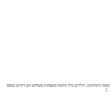
ל סופ”ש. שטח הדירה: כ- 250 מ”ר וחצר “פטיו” מבקשים לשפץ: את הקומה התחתונה, הילדים גדלו והקימו משפחות משלהם הם דתיים ובסופי
…]