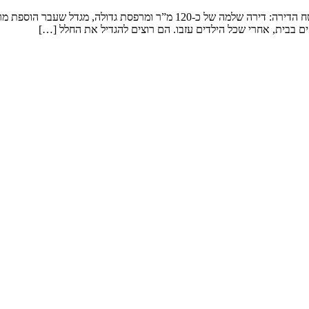
שיפוץ דירה במגדל המשפחה: זוג שמטפל בנכדים ומארח משפחה ענפה. שטח הדירה: 
ם בבית, אחרי שכל הילדים עזבו. הם רוצים להגדיל את החלל […]