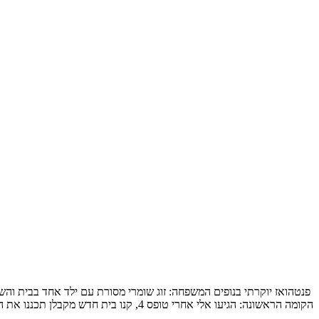
הקומה הראשונה: הגיעו אלי אחרי טופס 4, קנו בית חדש מקבלן תכננו את המטבח והבינו שלשאר הם חייבים תכנון מקצועי, תכנון […]