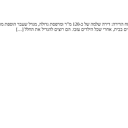
שיפוץ דירה במגדל המשפחה: זוג שמטפל בנכדים ומארח משפחה ענפה. שטח הדירה: 
ם בבית, אחרי שכל הילדים עזבו. הם רוצים להגדיל את החלל […]