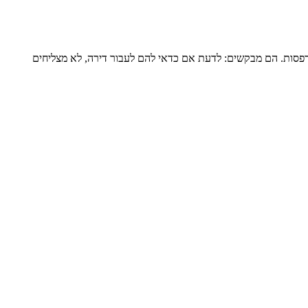
דירה שלמה של כ-120 מ”ר ומרפסת גדולה, מגדל שעבר הוספת מרפסות. הם מבקשים: לדעת אם כדאי להם לעבור דירה, לא מצליחים