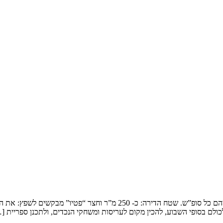
שיפוץ דופלקס בירושלים המשפחה: זוג שמארח את 4 הילדים ובני משפחותיהם כ
ולם בסופי השבוע, להכין מקום לעריסות ומשחקי הנכדים, ולתכנן ספריית [