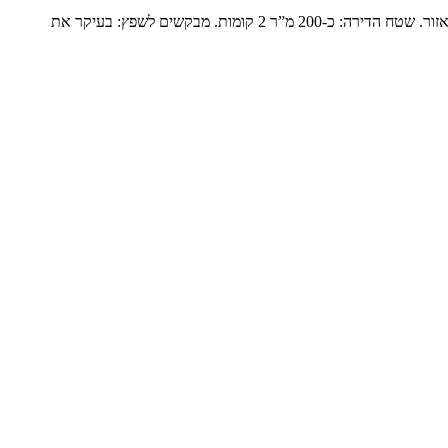
פנטהואז יוקרתי בנופים המשפחה: זוג שומרי מסורת עם ילד אחד בבית והשאר נשואים עם משפחות ומגיעים בסופי שבוע. הם עברו מבית גדול ביישוב באזור. שטח הדירה: כ-200 מ”ר 2 קומות. מבקשים לשפץ: בעיקר את