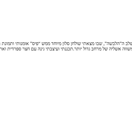
שלב ה”הלבשה”, שבו מצאתי שולחן סלון מיוחד ממש “פיס” אומנותי ותמונת
ווה אשליה של מרחב גדול יותר.תכננתי ועיצבתי גינה עם חצר ספרדית וארי