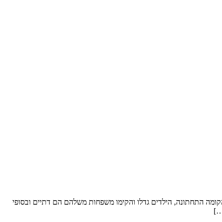
ל סופ”ש. שטח הדירה: כ- 250 מ”ר וחצר “פטיו” מבקשים לשפץ: את הקומה התחתונה, הילדים גדלו והקימו משפחות משלהם הם דתיים ובסופי
…]