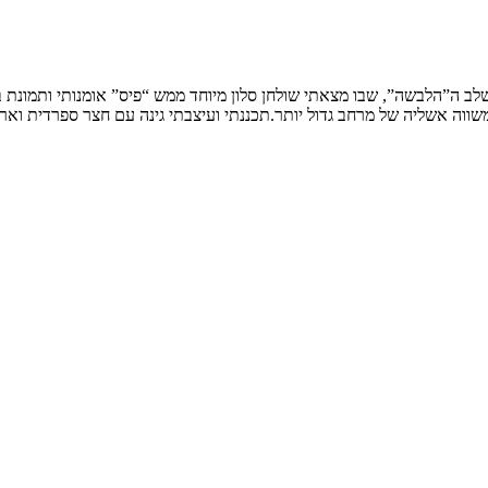
שלב ה”הלבשה”, שבו מצאתי שולחן סלון מיוחד ממש “פיס” אומנותי ותמונת
ווה אשליה של מרחב גדול יותר.תכננתי ועיצבתי גינה עם חצר ספרדית וארי