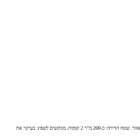
פנטהואז יוקרתי בנופים המשפחה: זוג שומרי מסורת עם ילד אחד בבית והשאר נשואים עם משפחות ומגיעים בסופי שבוע. הם עברו מבית גדול ביישוב באזור. שטח הדירה: כ-200 מ”ר 2 קומות. מבקשים לשפץ: בעיקר את