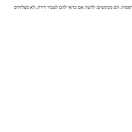
דירה שלמה של כ-120 מ”ר ומרפסת גדולה, מגדל שעבר הוספת מרפסות. הם מבקשים: לדעת אם כדאי להם לעבור דירה, לא מצליחים