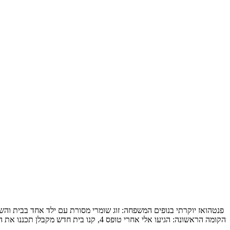
הקומה הראשונה: הגיעו אלי אחרי טופס 4, קנו בית חדש מקבלן תכננו את המטבח והבינו שלשאר הם חייבים תכנון מקצועי, תכנון […]