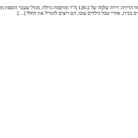
שיפוץ דירה במגדל המשפחה: זוג שמטפל בנכדים ומארח משפחה ענפה. שטח הדירה: 
ם בבית, אחרי שכל הילדים עזבו. הם רוצים להגדיל את החלל […]