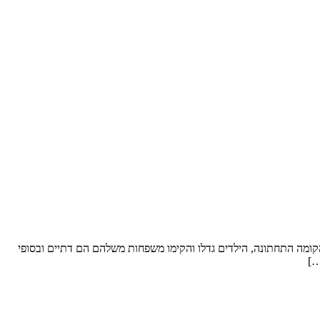
ל סופ”ש. שטח הדירה: כ- 250 מ”ר וחצר “פטיו” מבקשים לשפץ: את הקומה התחתונה, הילדים גדלו והקימו משפחות משלהם הם דתיים ובסופי
…]