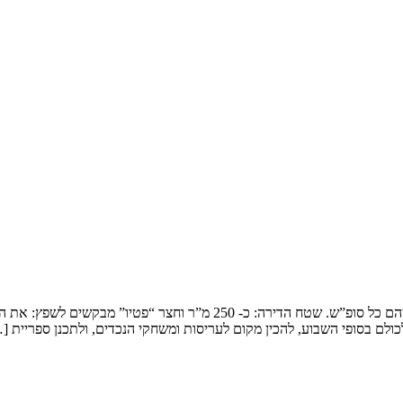
שיפוץ דופלקס בירושלים המשפחה: זוג שמארח את 4 הילדים ובני משפחותיהם כ
ולם בסופי השבוע, להכין מקום לעריסות ומשחקי הנכדים, ולתכנן ספריית [