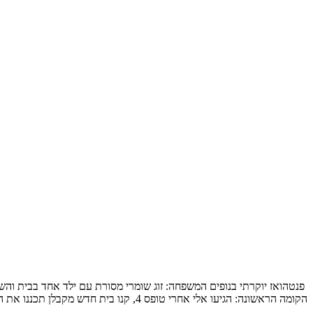
הקומה הראשונה: הגיעו אלי אחרי טופס 4, קנו בית חדש מקבלן תכננו את המטבח והבינו שלשאר הם חייבים תכנון מקצועי, תכנון […]