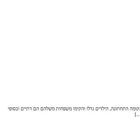
ל סופ”ש. שטח הדירה: כ- 250 מ”ר וחצר “פטיו” מבקשים לשפץ: את הקומה התחתונה, הילדים גדלו והקימו משפחות משלהם הם דתיים ובסופי
…]