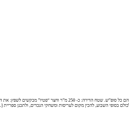
שיפוץ דופלקס בירושלים המשפחה: זוג שמארח את 4 הילדים ובני משפחותיהם כ
ולם בסופי השבוע, להכין מקום לעריסות ומשחקי הנכדים, ולתכנן ספריית [