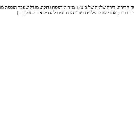
שיפוץ דירה במגדל המשפחה: זוג שמטפל בנכדים ומארח משפחה ענפה. שטח הדירה: 
ם בבית, אחרי שכל הילדים עזבו. הם רוצים להגדיל את החלל […]