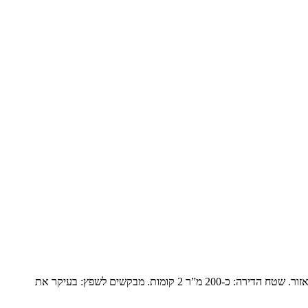
פנטהואז יוקרתי בנופים המשפחה: זוג שומרי מסורת עם ילד אחד בבית והשאר נשואים עם משפחות ומגיעים בסופי שבוע. הם עברו מבית גדול ביישוב באזור. שטח הדירה: כ-200 מ”ר 2 קומות. מבקשים לשפץ: בעיקר את