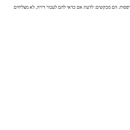
דירה שלמה של כ-120 מ”ר ומרפסת גדולה, מגדל שעבר הוספת מרפסות. הם מבקשים: לדעת אם כדאי להם לעבור דירה, לא מצליחים