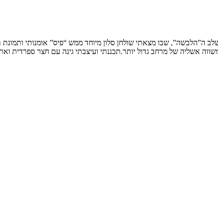
שלב ה”הלבשה”, שבו מצאתי שולחן סלון מיוחד ממש “פיס” אומנותי ותמונת
ווה אשליה של מרחב גדול יותר.תכננתי ועיצבתי גינה עם חצר ספרדית וארי