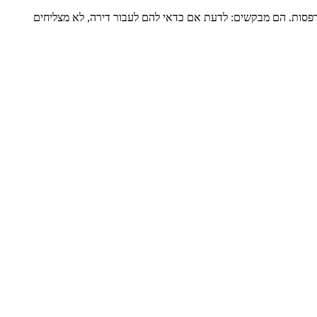
דירה שלמה של כ-120 מ”ר ומרפסת גדולה, מגדל שעבר הוספת מרפסות. הם מבקשים: לדעת אם כדאי להם לעבור דירה, לא מצליחים