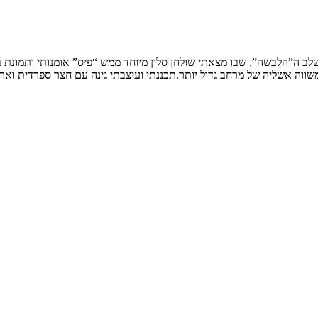
שלב ה”הלבשה”, שבו מצאתי שולחן סלון מיוחד ממש “פיס” אומנותי ותמונת
ווה אשליה של מרחב גדול יותר.תכננתי ועיצבתי גינה עם חצר ספרדית וארי