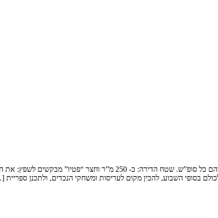
שיפוץ דופלקס בירושלים המשפחה: זוג שמארח את 4 הילדים ובני משפחותיהם כ
ולם בסופי השבוע, להכין מקום לעריסות ומשחקי הנכדים, ולתכנן ספריית [