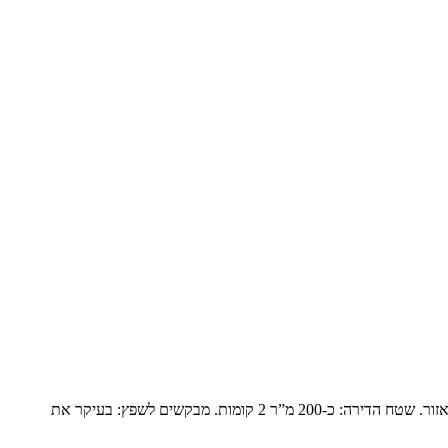
פנטהואז יוקרתי בנופים המשפחה: זוג שומרי מסורת עם ילד אחד בבית והשאר נשואים עם משפחות ומגיעים בסופי שבוע. הם עברו מבית גדול ביישוב באזור. שטח הדירה: כ-200 מ”ר 2 קומות. מבקשים לשפץ: בעיקר את