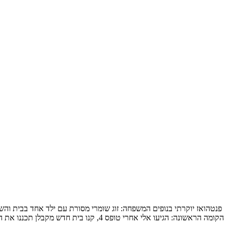
הקומה הראשונה: הגיעו אלי אחרי טופס 4, קנו בית חדש מקבלן תכננו את המטבח והבינו שלשאר הם חייבים תכנון מקצועי, תכנון […]