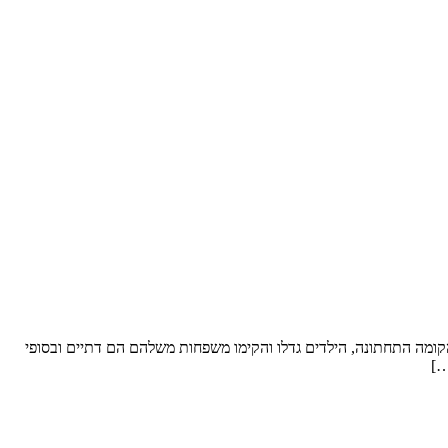
ל סופ”ש. שטח הדירה: כ- 250 מ”ר וחצר “פטיו” מבקשים לשפץ: את הקומה התחתונה, הילדים גדלו והקימו משפחות משלהם הם דתיים ובסופי
…]