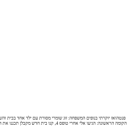
הקומה הראשונה: הגיעו אלי אחרי טופס 4, קנו בית חדש מקבלן תכננו את המטבח והבינו שלשאר הם חייבים תכנון מקצועי, תכנון […]