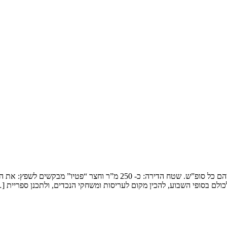
שיפוץ דופלקס בירושלים המשפחה: זוג שמארח את 4 הילדים ובני משפחותיהם כ
ולם בסופי השבוע, להכין מקום לעריסות ומשחקי הנכדים, ולתכנן ספריית [