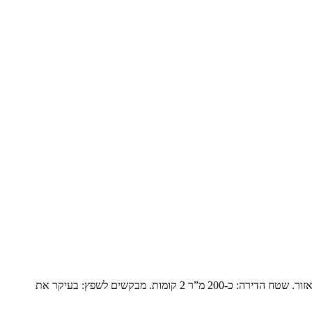
פנטהואז יוקרתי בנופים המשפחה: זוג שומרי מסורת עם ילד אחד בבית והשאר נשואים עם משפחות ומגיעים בסופי שבוע. הם עברו מבית גדול ביישוב באזור. שטח הדירה: כ-200 מ”ר 2 קומות. מבקשים לשפץ: בעיקר את