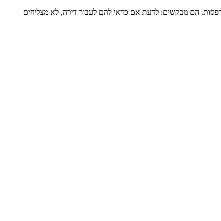
דירה שלמה של כ-120 מ”ר ומרפסת גדולה, מגדל שעבר הוספת מרפסות. הם מבקשים: לדעת אם כדאי להם לעבור דירה, לא מצליחים