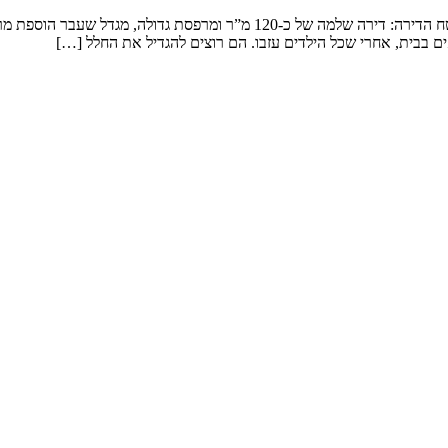
שיפוץ דירה במגדל המשפחה: זוג שמטפל בנכדים ומארח משפחה ענפה. שטח הדירה: 
ם בבית, אחרי שכל הילדים עזבו. הם רוצים להגדיל את החלל […]