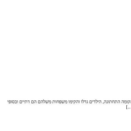
ל סופ”ש. שטח הדירה: כ- 250 מ”ר וחצר “פטיו” מבקשים לשפץ: את הקומה התחתונה, הילדים גדלו והקימו משפחות משלהם הם דתיים ובסופי
…]