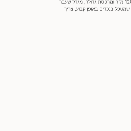
שיפוץ דירה במגדל המשפחה: זוג שמטפל בנכדים ומארח משפחה ענפה. שטח הדירה: דירה שלמה של כ-120 מ”ר ומרפסת גדולה, מגדל שעבר
שמטפל בנכדים באופן קבוע, צריך