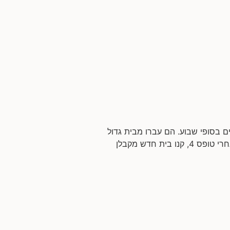
 בסופי שבוע. הם עברו מבית גדול
ביישוב באזור. שטח הדירה: כ-200 מ”ר 2 קומות. מבקשים לשפץ: בעיקר את הקומה הראשונה: הגיעו אלי אחרי טופס 4, קנו בית חדש מקבלן