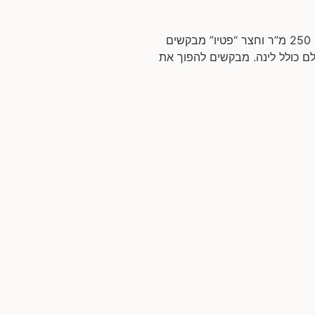
שיפוץ דופלקס בירושלים המשפחה: זוג שמארח את 4 הילדים ובני משפחותיהם כל סופ”ש. שטח הדירה: כ- 250 מ”ר וחצר “פטיו” מבקשים
ם כולל לינה. מבקשים להפוך את