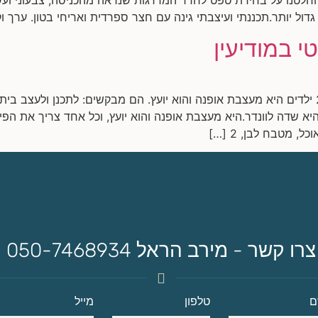
ל יותר.תכננתי ועיצבתי גינה עם חצר ספרדית ואריחי בטון. ערך ו
י במודיעין
שיפוץ דופלקס במודיעין משפחה: זוג+2 ילדים היא מעצבת אופנה והוא יועץ. הם מבקשים: לתכנ
יא שדה לוונדר.היא מעצבת אופנה והוא יועץ, וכל אחד צריך את הפי
, מטבח לבן, 2 […]
צרו קשר - מירב הראל 050-7468934
ם
טלפון
מייל