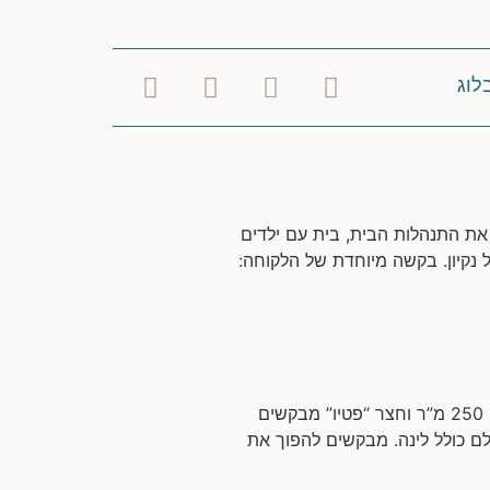
לוג
 את התנהלות הבית, בית עם ילדים
 נקיון. בקשה מיוחדת של הלקוחה:
שיפוץ דופלקס בירושלים המשפחה: זוג שמארח את 4 הילדים ובני משפחותיהם כל סופ”ש. שטח הדירה: כ- 250 מ”ר וחצר “פטיו” מבקשים
ם כולל לינה. מבקשים להפוך את