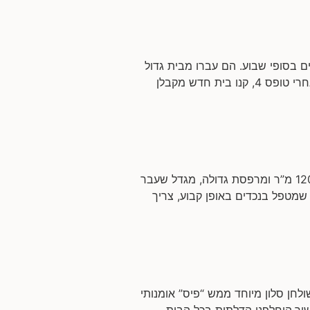
 בסופי שבוע. הם עברו מבית גדול
ביישוב באזור. שטח הדירה: כ-200 מ”ר 2 קומות. מבקשים לשפץ: בעיקר את הקומה הראשונה: הגיעו אלי אחרי טופס 4, קנו בית חדש מקבלן
שיפוץ דירה במגדל המשפחה: זוג שמטפל בנכדים ומארח משפחה ענפה. שטח הדירה: דירה שלמה של כ-120 מ”ר ומרפסת גדולה, מגדל שעבר
שמטפל בנכדים באופן קבוע, צריך
חן סלון מיוחד ממש “פיס” אומנותי
יר.הוחלפנו הדלתות בכל הבית