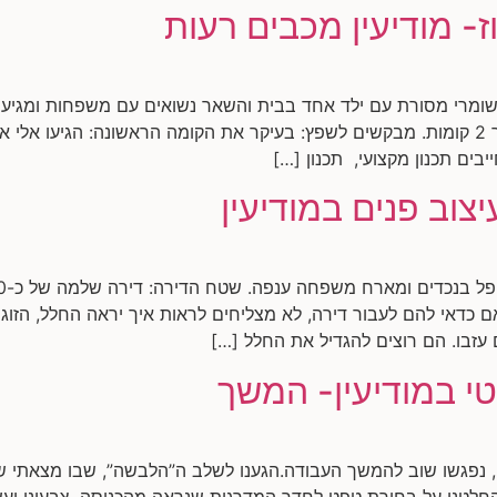
ז- מודיעין מכבים רעות
שומרי מסורת עם ילד אחד בבית והשאר נשואים עם משפחות ומגיעים
ים תכנון מקצועי, תכנון […]
יצוב פנים במודיעין
כדאי להם לעבור דירה, לא מצליחים לראות איך יראה החלל, הזוג 
עזבו. הם רוצים להגדיל את החלל […]
טי במודיעין- המשך
 נפגשו שוב להמשך העבודה.הגענו לשלב ה”הלבשה”, שבו מצאתי שול
חלטנו על בחירת טפט לחדר המדרגות שנראה מהכניסה, צבעוני ועש