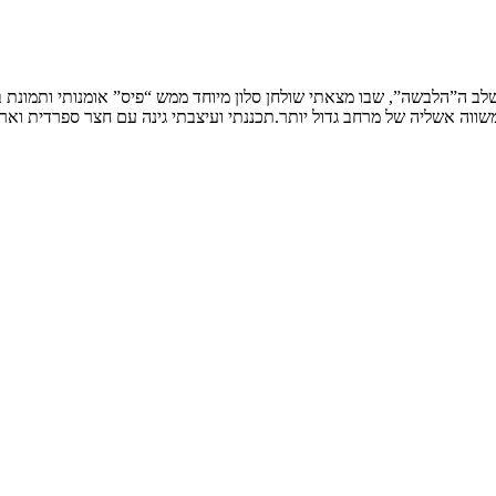
שלב ה”הלבשה”, שבו מצאתי שולחן סלון מיוחד ממש “פיס” אומנותי ותמונת
ווה אשליה של מרחב גדול יותר.תכננתי ועיצבתי גינה עם חצר ספרדית וארי