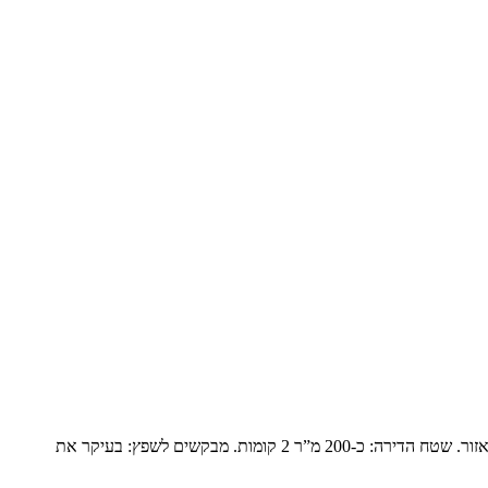
פנטהואז יוקרתי בנופים המשפחה: זוג שומרי מסורת עם ילד אחד בבית והשאר נשואים עם משפחות ומגיעים בסופי שבוע. הם עברו מבית גדול ביישוב באזור. שטח הדירה: כ-200 מ”ר 2 קומות. מבקשים לשפץ: בעיקר את