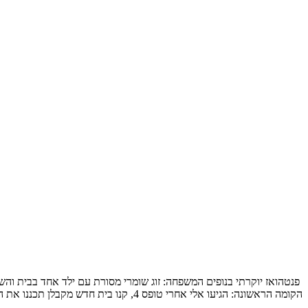
הקומה הראשונה: הגיעו אלי אחרי טופס 4, קנו בית חדש מקבלן תכננו את המטבח והבינו שלשאר הם חייבים תכנון מקצועי, תכנון […]