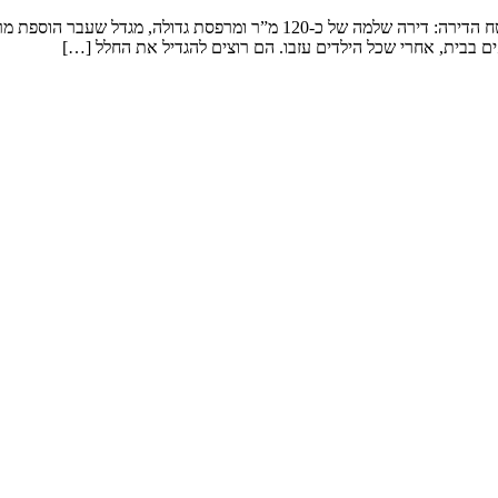
שיפוץ דירה במגדל המשפחה: זוג שמטפל בנכדים ומארח משפחה ענפה. שטח הדירה: 
ם בבית, אחרי שכל הילדים עזבו. הם רוצים להגדיל את החלל […]