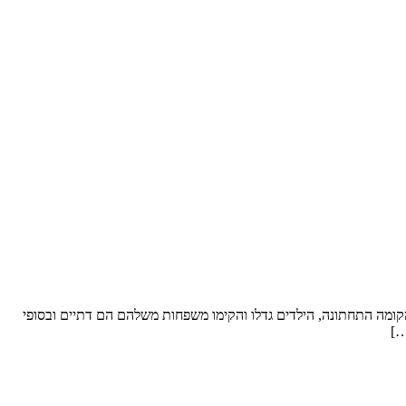
ל סופ”ש. שטח הדירה: כ- 250 מ”ר וחצר “פטיו” מבקשים לשפץ: את הקומה התחתונה, הילדים גדלו והקימו משפחות משלהם הם דתיים ובסופי
…]