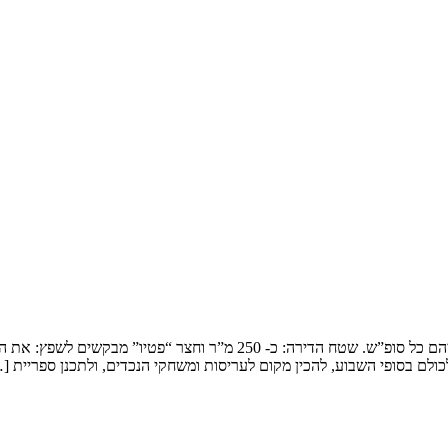
שיפוץ דופלקס בירושלים המשפחה: זוג שמארח את 4 הילדים ובני משפחותיהם כ
ולם בסופי השבוע, להכין מקום לעריסות ומשחקי הנכדים, ולתכנן ספריית [