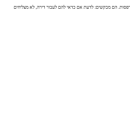
דירה שלמה של כ-120 מ”ר ומרפסת גדולה, מגדל שעבר הוספת מרפסות. הם מבקשים: לדעת אם כדאי להם לעבור דירה, לא מצליחים