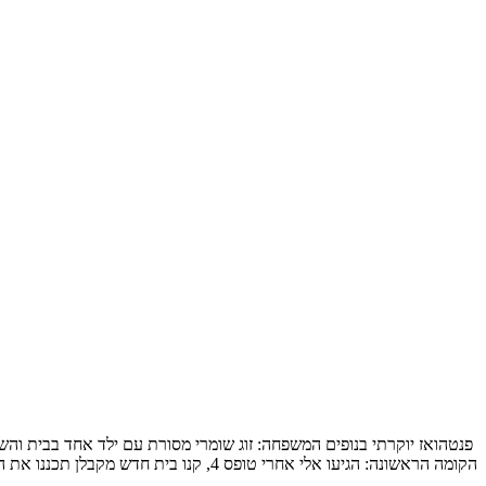
הקומה הראשונה: הגיעו אלי אחרי טופס 4, קנו בית חדש מקבלן תכננו את המטבח והבינו שלשאר הם חייבים תכנון מקצועי, תכנון […]