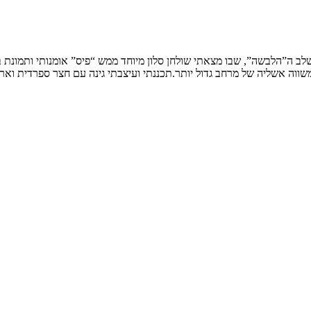
שלב ה”הלבשה”, שבו מצאתי שולחן סלון מיוחד ממש “פיס” אומנותי ותמונת
ווה אשליה של מרחב גדול יותר.תכננתי ועיצבתי גינה עם חצר ספרדית וארי