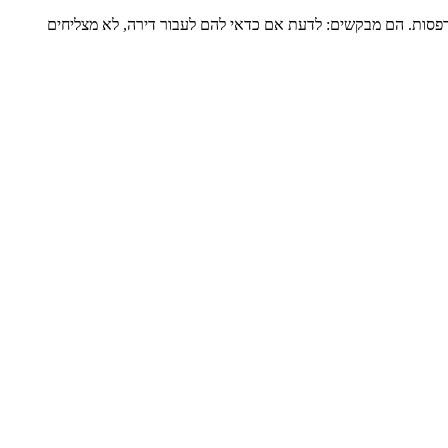
דירה שלמה של כ-120 מ”ר ומרפסת גדולה, מגדל שעבר הוספת מרפסות. הם מבקשים: לדעת אם כדאי להם לעבור דירה, לא מצליחים