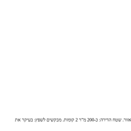
פנטהואז יוקרתי בנופים המשפחה: זוג שומרי מסורת עם ילד אחד בבית והשאר נשואים עם משפחות ומגיעים בסופי שבוע. הם עברו מבית גדול ביישוב באזור. שטח הדירה: כ-200 מ”ר 2 קומות. מבקשים לשפץ: בעיקר את