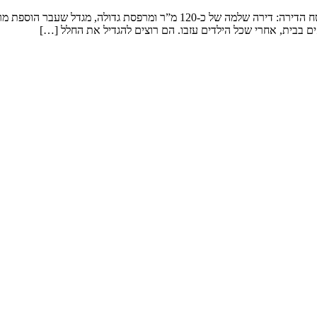
שיפוץ דירה במגדל המשפחה: זוג שמטפל בנכדים ומארח משפחה ענפה. שטח הדירה: 
ם בבית, אחרי שכל הילדים עזבו. הם רוצים להגדיל את החלל […]