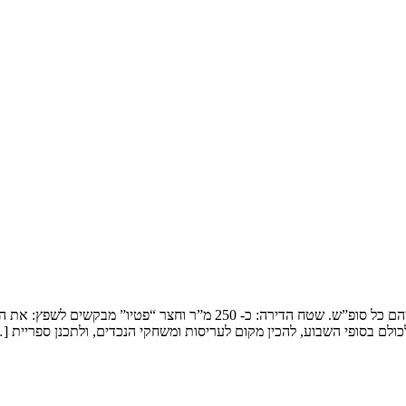
שיפוץ דופלקס בירושלים המשפחה: זוג שמארח את 4 הילדים ובני משפחותיהם כ
ולם בסופי השבוע, להכין מקום לעריסות ומשחקי הנכדים, ולתכנן ספריית [