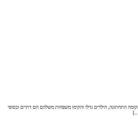
ל סופ”ש. שטח הדירה: כ- 250 מ”ר וחצר “פטיו” מבקשים לשפץ: את הקומה התחתונה, הילדים גדלו והקימו משפחות משלהם הם דתיים ובסופי
…]