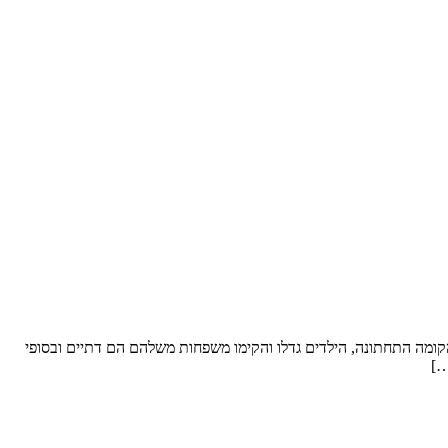
ל סופ”ש. שטח הדירה: כ- 250 מ”ר וחצר “פטיו” מבקשים לשפץ: את הקומה התחתונה, הילדים גדלו והקימו משפחות משלהם הם דתיים ובסופי
…]