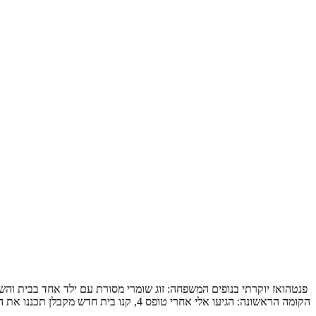
הקומה הראשונה: הגיעו אלי אחרי טופס 4, קנו בית חדש מקבלן תכננו את המטבח והבינו שלשאר הם חייבים תכנון מקצועי, תכנון […]