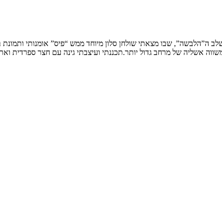
שלב ה”הלבשה”, שבו מצאתי שולחן סלון מיוחד ממש “פיס” אומנותי ותמונת
ווה אשליה של מרחב גדול יותר.תכננתי ועיצבתי גינה עם חצר ספרדית וארי