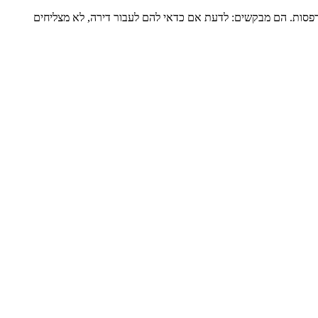
דירה שלמה של כ-120 מ”ר ומרפסת גדולה, מגדל שעבר הוספת מרפסות. הם מבקשים: לדעת אם כדאי להם לעבור דירה, לא מצליחים