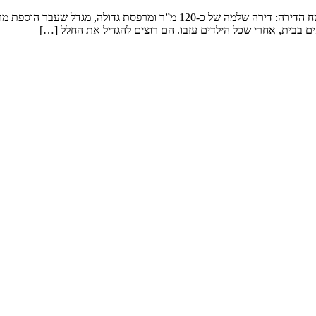
שיפוץ דירה במגדל המשפחה: זוג שמטפל בנכדים ומארח משפחה ענפה. שטח הדירה: 
ם בבית, אחרי שכל הילדים עזבו. הם רוצים להגדיל את החלל […]