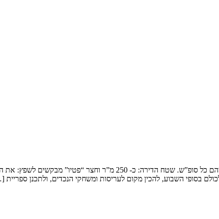
שיפוץ דופלקס בירושלים המשפחה: זוג שמארח את 4 הילדים ובני משפחותיהם כ
ולם בסופי השבוע, להכין מקום לעריסות ומשחקי הנכדים, ולתכנן ספריית [