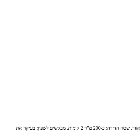
פנטהואז יוקרתי בנופים המשפחה: זוג שומרי מסורת עם ילד אחד בבית והשאר נשואים עם משפחות ומגיעים בסופי שבוע. הם עברו מבית גדול ביישוב באזור. שטח הדירה: כ-200 מ”ר 2 קומות. מבקשים לשפץ: בעיקר את