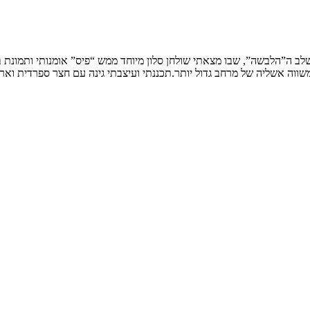
שלב ה”הלבשה”, שבו מצאתי שולחן סלון מיוחד ממש “פיס” אומנותי ותמונת
ווה אשליה של מרחב גדול יותר.תכננתי ועיצבתי גינה עם חצר ספרדית וארי