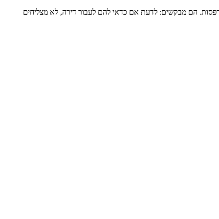
דירה שלמה של כ-120 מ”ר ומרפסת גדולה, מגדל שעבר הוספת מרפסות. הם מבקשים: לדעת אם כדאי להם לעבור דירה, לא מצליחים