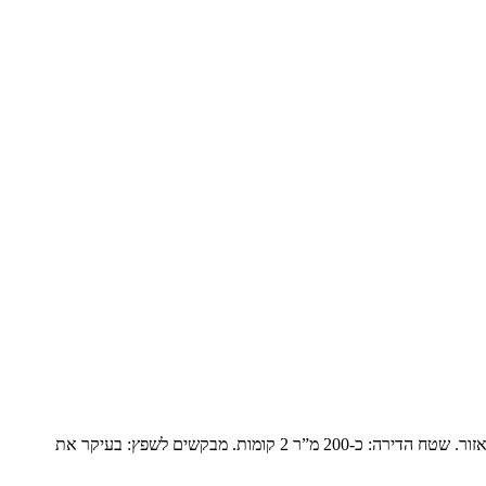
פנטהואז יוקרתי בנופים המשפחה: זוג שומרי מסורת עם ילד אחד בבית והשאר נשואים עם משפחות ומגיעים בסופי שבוע. הם עברו מבית גדול ביישוב באזור. שטח הדירה: כ-200 מ”ר 2 קומות. מבקשים לשפץ: בעיקר את