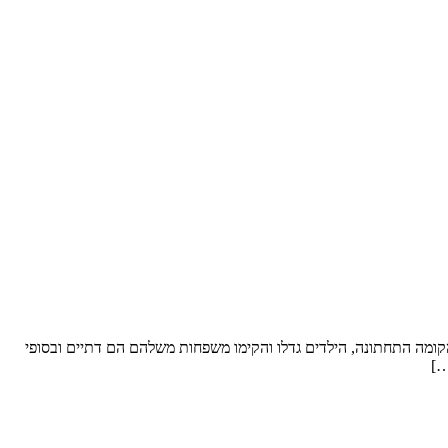
ל סופ”ש. שטח הדירה: כ- 250 מ”ר וחצר “פטיו” מבקשים לשפץ: את הקומה התחתונה, הילדים גדלו והקימו משפחות משלהם הם דתיים ובסופי
…]