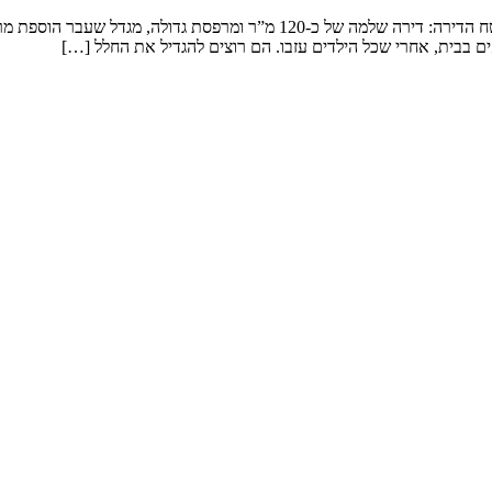
שיפוץ דירה במגדל המשפחה: זוג שמטפל בנכדים ומארח משפחה ענפה. שטח הדירה: 
ם בבית, אחרי שכל הילדים עזבו. הם רוצים להגדיל את החלל […]