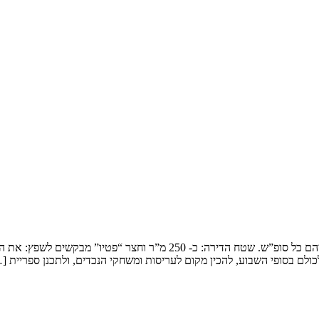
שיפוץ דופלקס בירושלים המשפחה: זוג שמארח את 4 הילדים ובני משפחותיהם כ
ולם בסופי השבוע, להכין מקום לעריסות ומשחקי הנכדים, ולתכנן ספריית [