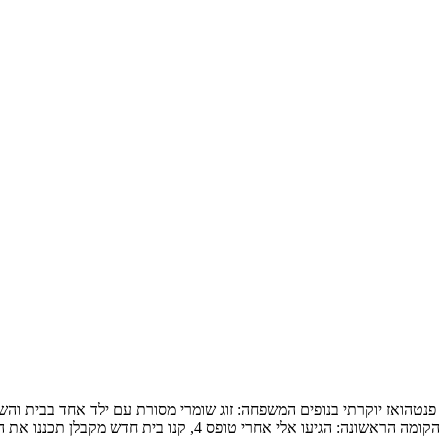
הקומה הראשונה: הגיעו אלי אחרי טופס 4, קנו בית חדש מקבלן תכננו את המטבח והבינו שלשאר הם חייבים תכנון מקצועי, תכנון […]