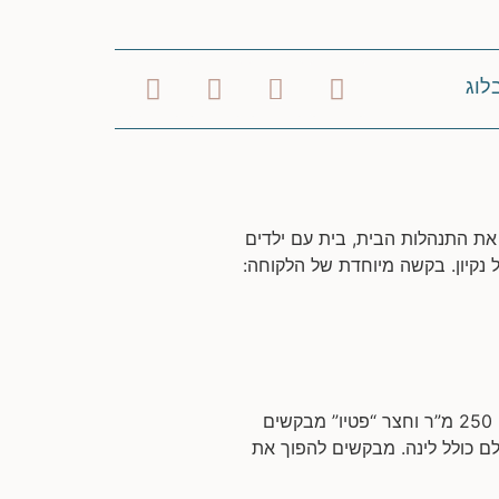
לוג
 את התנהלות הבית, בית עם ילדים
 נקיון. בקשה מיוחדת של הלקוחה:
שיפוץ דופלקס בירושלים המשפחה: זוג שמארח את 4 הילדים ובני משפחותיהם כל סופ”ש. שטח הדירה: כ- 250 מ”ר וחצר “פטיו” מבקשים
ם כולל לינה. מבקשים להפוך את