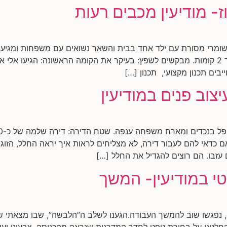
ז- מודיעין מכבים רעות
שומרי מסורת עם ילד אחד בבית והשאר נשואים עם משפחות ומגיעים
ים תכנון מקצועי, תכנון […]
יצוב פנים במודיעין
כדאי להם לעבור דירה, לא מצליחים לראות איך יראה החלל, הזוג 
עזבו. הם רוצים להגדיל את החלל […]
טי במודיעין- המשך
 נפגשו שוב להמשך העבודה.הגענו לשלב ה”הלבשה”, שבו מצאתי שול
חלטנו על בחירת טפט לחדר המדרגות שנראה מהכניסה, צבעוני ועש