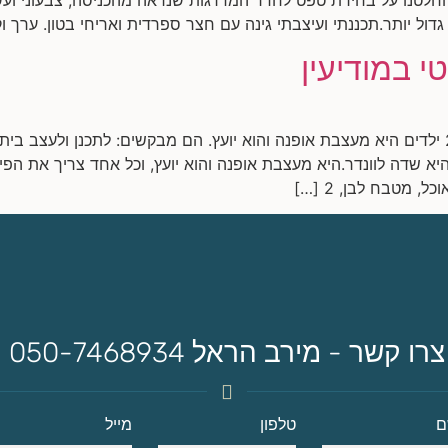
ל יותר.תכננתי ועיצבתי גינה עם חצר ספרדית ואריחי בטון. ערך ו
י במודיעין
שיפוץ דופלקס במודיעין משפחה: זוג+2 ילדים היא מעצבת אופנה והוא יועץ. הם מבקשים: לתכנ
יא שדה לוונדר.היא מעצבת אופנה והוא יועץ, וכל אחד צריך את הפי
, מטבח לבן, 2 […]
צרו קשר - מירב הראל 050-7468934
ם
טלפון
מייל