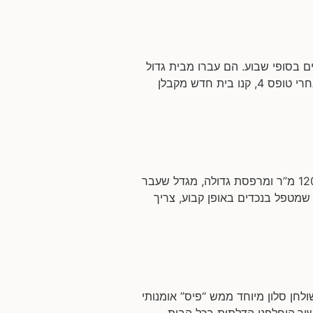
 בסופי שבוע. הם עברו מבית גדול
ביישוב באזור. שטח הדירה: כ-200 מ”ר 2 קומות. מבקשים לשפץ: בעיקר את הקומה הראשונה: הגיעו אלי אחרי טופס 4, קנו בית חדש מקבלן
שיפוץ דירה במגדל המשפחה: זוג שמטפל בנכדים ומארח משפחה ענפה. שטח הדירה: דירה שלמה של כ-120 מ”ר ומרפסת גדולה, מגדל שעבר
שמטפל בנכדים באופן קבוע, צריך
חן סלון מיוחד ממש “פיס” אומנותי
יר.הוחלפנו הדלתות בכל הבית