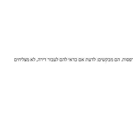
דירה שלמה של כ-120 מ”ר ומרפסת גדולה, מגדל שעבר הוספת מרפסות. הם מבקשים: לדעת אם כדאי להם לעבור דירה, לא מצליחים