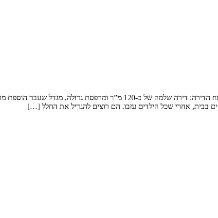
שיפוץ דירה במגדל המשפחה: זוג שמטפל בנכדים ומארח משפחה ענפה. שטח הדירה: 
ם בבית, אחרי שכל הילדים עזבו. הם רוצים להגדיל את החלל […]