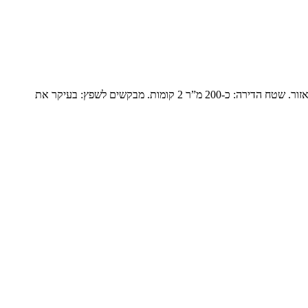
פנטהואז יוקרתי בנופים המשפחה: זוג שומרי מסורת עם ילד אחד בבית והשאר נשואים עם משפחות ומגיעים בסופי שבוע. הם עברו מבית גדול ביישוב באזור. שטח הדירה: כ-200 מ”ר 2 קומות. מבקשים לשפץ: בעיקר את