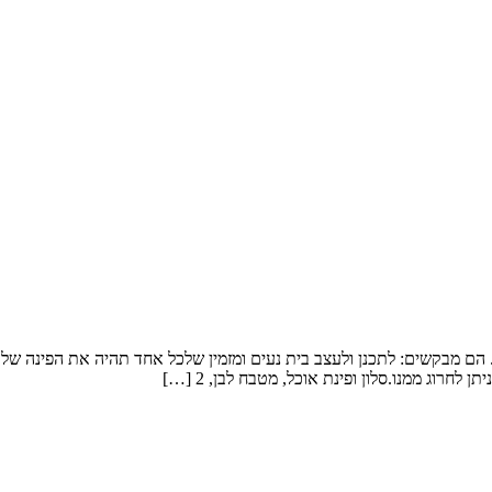
ם היא מעצבת אופנה והוא יועץ. הם מבקשים: לתכנן ולעצב בית נעים ומזמין שלכל אחד תהי
חרוג ממנו.סלון ופינת אוכל, מטבח לבן, 2 […]