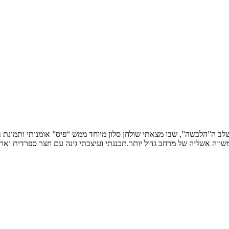
שלב ה”הלבשה”, שבו מצאתי שולחן סלון מיוחד ממש “פיס” אומנותי ותמונת
ווה אשליה של מרחב גדול יותר.תכננתי ועיצבתי גינה עם חצר ספרדית וארי