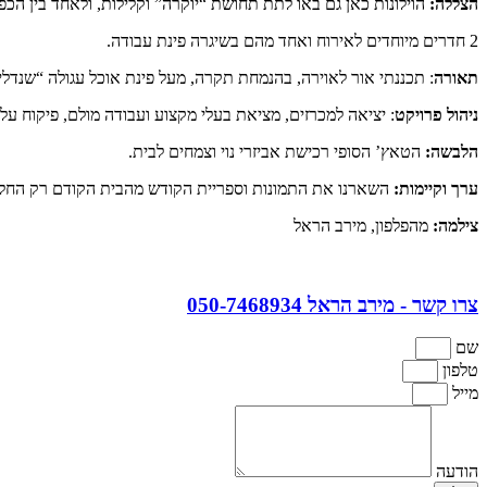
הצללה:
הוילונות כאן גם באו לתת תחושת “יוקרה” וקלילות, ולאחד בין הכפ
2 חדרים מיוחדים לאירוח ואחד מהם בשיגרה פינת עבודה.
תאורה
: תכננתי אור לאוירה, בהנמחת תקרה, מעל פינת אוכל עגולה “שנדליר” 
ניהול פרויקט
: יציאה למכרזים, מציאת בעלי מקצוע ועבודה מולם, פיקוח עליו
הלבשה:
הטאץ’ הסופי רכישת אביזרי נוי וצמחים לבית.
ערך וקיימות:
השארנו את התמונות וספריית הקודש מהבית הקודם רק החלפ
צילמה:
מהפלפון, מירב הראל
צרו קשר - מירב הראל 050-7468934
שם
טלפון
מייל
הודעה