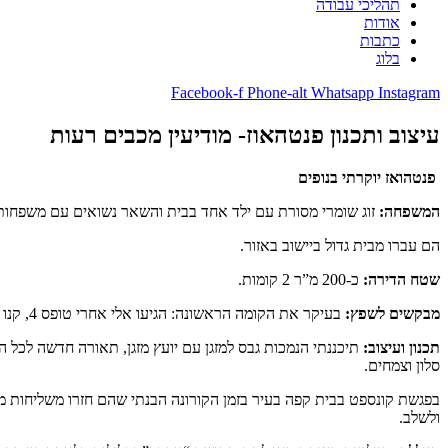
תהליכי עבודה
אודות
כתבות
בלוג
Facebook-f
Phone-alt
Whatsapp
Instagram
עיצוב ותכנון פנטהאוז- מודיעין מכבים רעות
פנטהואז יוקרתי בנופים
המשפחה:
זוג שומרי מסורת עם ילד אחד בבית והשאר נשואים עם משפחות 
הם עברו מבית גדול ביישוב באזור.
שטח הדירה:
כ-200 מ”ר 2 קומות.
מבקשים לשפץ:
בעיקר את הקומה הראשונה: הגיעו אלי אחרי טופס 4, קנו בית חדש מקבלן תכננו את המטבח והבינו שלשאר הם חייבים תכנון מקצועי,
תכנון ועיצוב:
תיכננתי הנמכות גבס למזגן עם יועץ מזגן, תאורה חדשה לכל ה
סלון וצמחים.
בפגשת קונספט בבית קפה בעיר בזמן הקורונה הבנתי שהם חזרו משליחות מח
ולשלב.