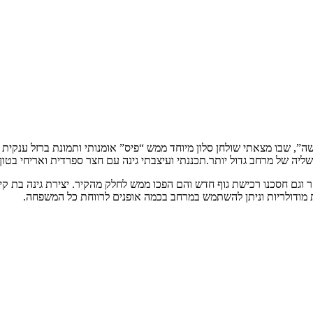
ה”, שבו מצאתי שולחן סלון מיוחד ממש “פיס” אומנותי ותמונת ברזל ענקי
יה של מרחב גדול יותר.תכננתי ועיצבתי גינה עם חצר ספרדית ואריחי בטון.
 וגם חסכנו רכישת גוף חדש והם הפכו ממש לחלק מהקיר. יצירת גינה בת 
פות מודולריות וניתן להשתמש במרחב בכמה אופנים לרווחת כל המשפחה.