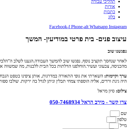
תהליכי עבודה
אודות
כתבות
בלוג
Facebook-f
Phone-alt
Whatsapp
Instagram
עיצוב פנים- בית פרטי במודיעין- המשך
נפגשנו שוב
לאחר שנחסך תקציב נוסף, נפגשו שוב להמשך העבודה.הגענו לשלב ה”הלבש
מהכניסה, צבעוני ועשיר.הוחלפנו הדלתות בכל הבית ללבנות, מה שמשווה אשל
ערך וקיימות:
השארתי את גופי התאורה במדרגות, אותן ציפינו בטפט הנבחר
היה גינת ורדים, אליה הוספתי צמחי תבלין וניתן לגדל בה ירקות. שולבו ס
צילום:
סיון מויאל
צרו קשר - מירב הראל 050-7468934
שם
טלפון
מייל